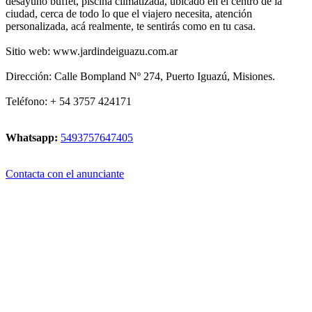
desayuno buffet, piscina climatizada, ubicado en el centro de la
ciudad, cerca de todo lo que el viajero necesita, atención
personalizada, acá realmente, te sentirás como en tu casa.
Sitio web: www.jardindeiguazu.com.ar
Dirección: Calle Bompland Nº 274, Puerto Iguazú, Misiones.
Teléfono: + 54 3757 424171
Whatsapp:
5493757647405
Contacta con el anunciante